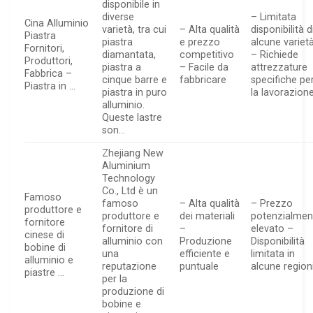
disponibile in
diverse
– Limitata
Cina Alluminio
varietà, tra cui
– Alta qualità
disponibilità d
Piastra
piastra
e prezzo
alcune variet
Fornitori,
diamantata,
competitivo
– Richiede
Produttori,
piastra a
– Facile da
attrezzature
Fabbrica –
cinque barre e
fabbricare
specifiche pe
Piastra in …
piastra in puro
la lavorazion
alluminio.
Queste lastre
son…
Zhejiang New
Aluminium
Technology
Co., Ltd è un
Famoso
famoso
– Alta qualità
– Prezzo
produttore e
produttore e
dei materiali
potenzialmen
fornitore
fornitore di
–
elevato –
cinese di
alluminio con
Produzione
Disponibilità
bobine di
una
efficiente e
limitata in
alluminio e
reputazione
puntuale
alcune region
piastre …
per la
produzione di
bobine e