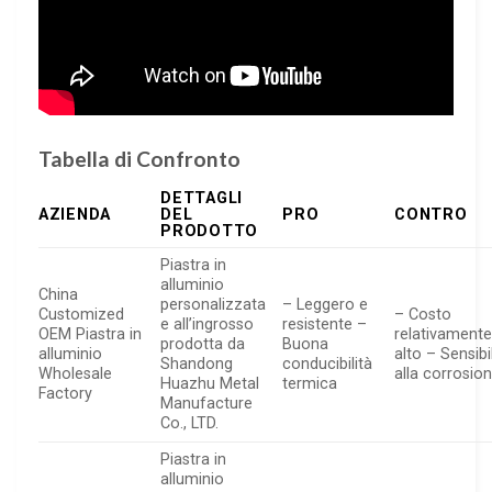
Tabella di Confronto
DETTAGLI
AZIENDA
DEL
PRO
CONTRO
PRODOTTO
Piastra in
alluminio
China
personalizzata
– Leggero e
Customized
– Costo
e all’ingrosso
resistente –
OEM Piastra in
relativament
prodotta da
Buona
alluminio
alto – Sensibi
Shandong
conducibilità
Wholesale
alla corrosio
Huazhu Metal
termica
Factory
Manufacture
Co., LTD.
Piastra in
alluminio