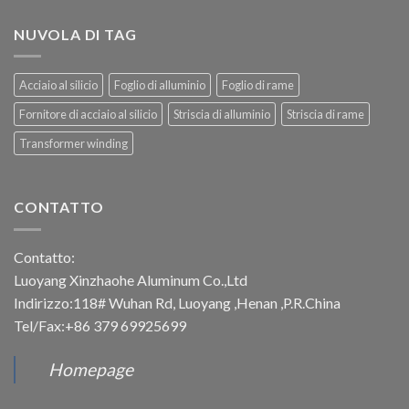
NUVOLA DI TAG
Acciaio al silicio
Foglio di alluminio
Foglio di rame
Fornitore di acciaio al silicio
Striscia di alluminio
Striscia di rame
Transformer winding
CONTATTO
Contatto:
Luoyang Xinzhaohe Aluminum Co.,Ltd
Indirizzo:118# Wuhan Rd, Luoyang ,Henan ,P.R.China
Tel/Fax:+86 379 69925699
Homepage