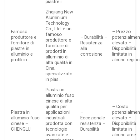
piastre i…
Zhejiang New
Aluminium
Technology
Co., Ltd. è un
Famoso
– Prezzo
famoso
produttore e
– Durabilità –
potenzialmen
produttore e
fornitore di
Resistenza
elevato –
fornitore di
piastre in
alla
Disponibilità
prodotti in
alluminio e
corrosione
limitata in
alluminio di
profili in …
alcune region
alta qualità in
Cina,
specializzato
in pias…
Piastra in
alluminio fuso
cinese di alta
qualità per
– Costo
Piastra in
applicazioni
–
potenzialmen
alluminio fuso
industriali,
Eccezionale
elevato –
cinese –
prodotta con
resistenza –
Disponibilità
CHENGLU
tecnologie
Durabilità
limitata in
avanzate e
alcune aree