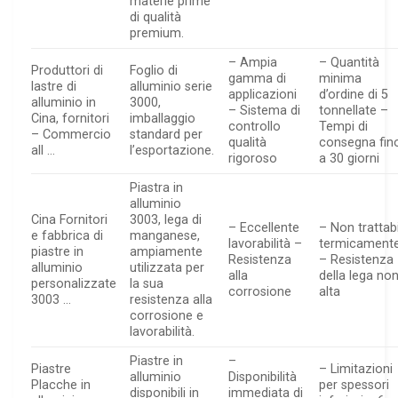
materie prime
di qualità
premium.
– Ampia
– Quantità
Produttori di
Foglio di
gamma di
minima
lastre di
alluminio serie
applicazioni
d’ordine di 5
alluminio in
3000,
– Sistema di
tonnellate –
Cina, fornitori
imballaggio
controllo
Tempi di
– Commercio
standard per
qualità
consegna fin
all …
l’esportazione.
rigoroso
a 30 giorni
Piastra in
alluminio
Cina Fornitori
3003, lega di
– Eccellente
– Non trattab
e fabbrica di
manganese,
lavorabilità –
termicament
piastre in
ampiamente
Resistenza
– Resistenza
alluminio
utilizzata per
alla
della lega no
personalizzate
la sua
corrosione
alta
3003 …
resistenza alla
corrosione e
lavorabilità.
Piastre in
–
Piastre
– Limitazioni
alluminio
Disponibilità
Placche in
per spessori
disponibili in
immediata di