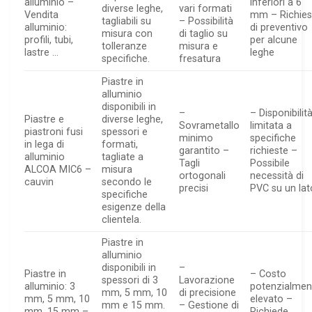
alluminio –
inferiori a 6
diverse leghe,
vari formati
Vendita
mm – Richies
tagliabili su
– Possibilità
alluminio:
di preventivo
misura con
di taglio su
profili, tubi,
per alcune
tolleranze
misura e
lastre …
leghe
specifiche.
fresatura
Piastre in
alluminio
disponibili in
–
– Disponibilit
Piastre e
diverse leghe,
Sovrametallo
limitata a
piastroni fusi
spessori e
minimo
specifiche
in lega di
formati,
garantito –
richieste –
alluminio
tagliate a
Tagli
Possibile
ALCOA MIC6 –
misura
ortogonali
necessità di
cauvin
secondo le
precisi
PVC su un lat
specifiche
esigenze della
clientela.
Piastre in
alluminio
disponibili in
–
Piastre in
– Costo
spessori di 3
Lavorazione
alluminio: 3
potenzialmen
mm, 5 mm, 10
di precisione
mm, 5 mm, 10
elevato –
mm e 15 mm.
– Gestione di
mm, 15 mm –
Richiede