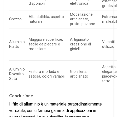
estetic
disponibili
elettronica
gradevo
Modellazione,
Alta duttilità, aspetto
Estrema
Grezzo
artigianato,
naturale
malleabi
prototipazione
Maggiore superficie,
Artigianato,
Alluminio
Versatilit
facile da piegare e
creazione di
Piatto
utilizzo
modellare
gioielli
Aspetto
Alluminio
Finitura morbida e
Gioielleria,
elegante
Rivestito
setosa, colori variabili
artigianato
piacevol
Seta
tatto
Conclusione
Il filo di alluminio è un materiale straordinariamente
versatile, con un’ampia gamma di applicazioni in