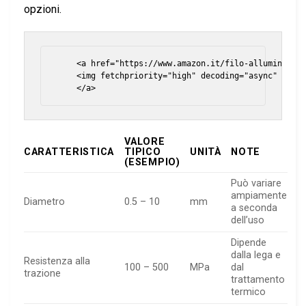
opzioni.
    <a href="https://www.amazon.it/filo-alluminio/s?
    <img fetchpriority="high" decoding="async" class
VALORE
CARATTERISTICA
TIPICO
UNITÀ
NOTE
(ESEMPIO)
Può variare
ampiamente
Diametro
0.5 – 10
mm
a seconda
dell’uso
Dipende
dalla lega e
Resistenza alla
100 – 500
MPa
dal
trazione
trattamento
termico