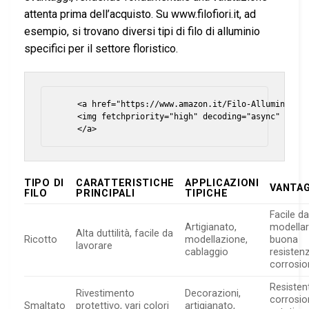
attenta prima dell’acquisto. Su www.filofiori.it, ad
esempio, si trovano diversi tipi di filo di alluminio
specifici per il settore floristico.
    <a href="https://www.amazon.it/Filo-Alluminio/b?
    <img fetchpriority="high" decoding="async" class
TIPO DI
CARATTERISTICHE
APPLICAZIONI
VANTAG
FILO
PRINCIPALI
TIPICHE
Facile d
Artigianato,
modellar
Alta duttilità, facile da
Ricotto
modellazione,
buona
lavorare
cablaggio
resistenz
corrosio
Resistent
Rivestimento
Decorazioni,
corrosio
Smaltato
protettivo, vari colori
artigianato,