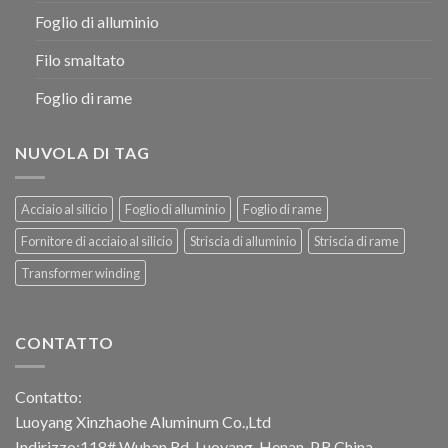
Foglio di alluminio
Filo smaltato
Foglio di rame
NUVOLA DI TAG
Acciaio al silicio
Foglio di alluminio
Foglio di rame
Fornitore di acciaio al silicio
Striscia di alluminio
Striscia di rame
Transformer winding
CONTATTO
Contatto:
Luoyang Xinzhaohe Aluminum Co.,Ltd
Indirizzo:118# Wuhan Rd, Luoyang ,Henan ,P.R.China